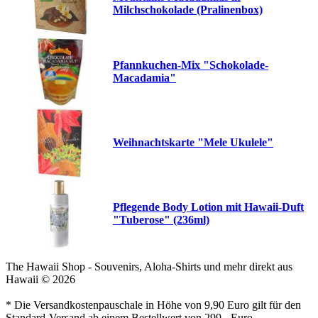
Milchschokolade (Pralinenbox)
Pfannkuchen-Mix "Schokolade-
Macadamia"
Weihnachtskarte "Mele Ukulele"
Pflegende Body Lotion mit Hawaii-Duft
"Tuberose" (236ml)
The Hawaii Shop - Souvenirs, Aloha-Shirts und mehr direkt aus
Hawaii © 2026
* Die Versandkostenpauschale in Höhe von 9,90 Euro gilt für den
Standard-Versand ab einem Bestellwert von 299,- Euro.