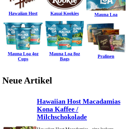
Hawaiian Host
Kauai Kookies
Mauna Loa
Mauna Loa 4oz
Mauna Loa 8oz
Pralinen
Cups
Bags
Neue Artikel
Hawaiian Host Macadamias
Kona Kaffee /
Milchschokolade